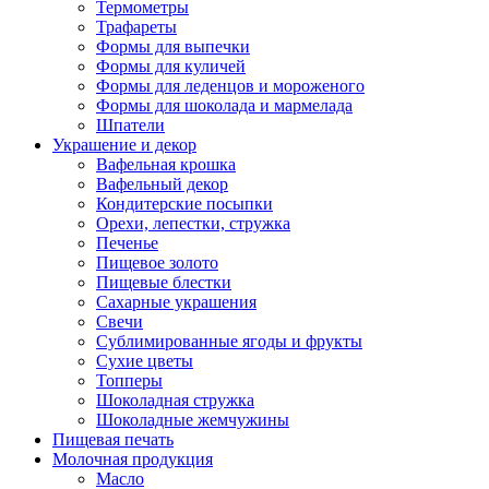
Термометры
Трафареты
Формы для выпечки
Формы для куличей
Формы для леденцов и мороженого
Формы для шоколада и мармелада
Шпатели
Украшение и декор
Вафельная крошка
Вафельный декор
Кондитерские посыпки
Орехи, лепестки, стружка
Печенье
Пищевое золото
Пищевые блестки
Сахарные украшения
Свечи
Сублимированные ягоды и фрукты
Сухие цветы
Топперы
Шоколадная стружка
Шоколадные жемчужины
Пищевая печать
Молочная продукция
Масло