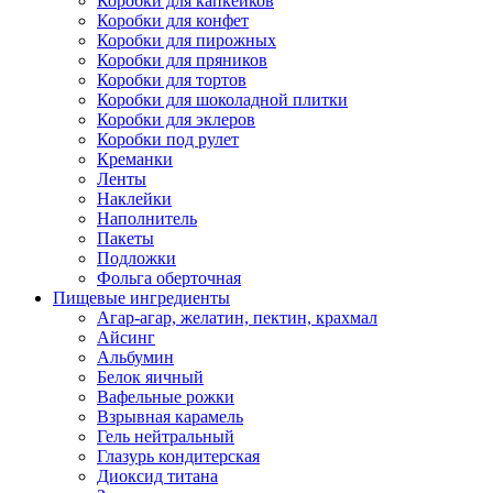
Коробки для капкейков
Коробки для конфет
Коробки для пирожных
Коробки для пряников
Коробки для тортов
Коробки для шоколадной плитки
Коробки для эклеров
Коробки под рулет
Креманки
Ленты
Наклейки
Наполнитель
Пакеты
Подложки
Фольга оберточная
Пищевые ингредиенты
Агар-агар, желатин, пектин, крахмал
Айсинг
Альбумин
Белок яичный
Вафельные рожки
Взрывная карамель
Гель нейтральный
Глазурь кондитерская
Диоксид титана