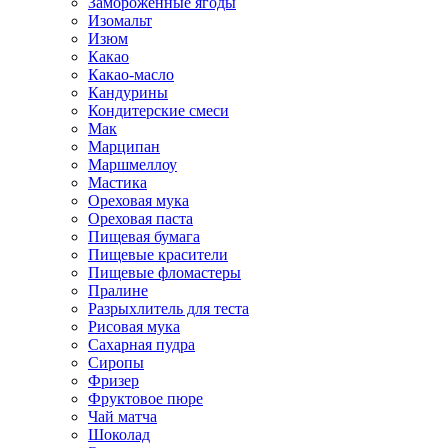
Замороженные ягоды
Изомальт
Изюм
Какао
Какао-масло
Кандурины
Кондитерские смеси
Мак
Марципан
Маршмеллоу
Мастика
Ореховая мука
Ореховая паста
Пищевая бумага
Пищевые красители
Пищевые фломастеры
Пралине
Разрыхлитель для теста
Рисовая мука
Сахарная пудра
Сиропы
Фризер
Фруктовое пюре
Чай матча
Шоколад