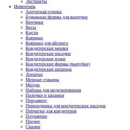
Экстракты
Инвентарь
Ацетатная пленка
Бумажные формы для выпечки
Венчики
Весы
Кисти
Коврики
Коврики для айсинга
Кондитерские мешки
Кондитерские насадки
Кондитерские ножи
Кондитерские формы (вырубки)
Кондитерские шприцы
Лопатки
Мерные стаканы
Молды
Наборы для моделирования
Палочки и шпажки
Пергамент
Переходники для кондитерских насадок
Перчатки для кондитеров
Плунжеры
Прочее
Скалки