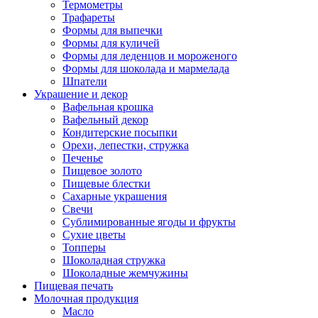
Термометры
Трафареты
Формы для выпечки
Формы для куличей
Формы для леденцов и мороженого
Формы для шоколада и мармелада
Шпатели
Украшение и декор
Вафельная крошка
Вафельный декор
Кондитерские посыпки
Орехи, лепестки, стружка
Печенье
Пищевое золото
Пищевые блестки
Сахарные украшения
Свечи
Сублимированные ягоды и фрукты
Сухие цветы
Топперы
Шоколадная стружка
Шоколадные жемчужины
Пищевая печать
Молочная продукция
Масло