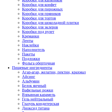
Коробки для капкейков
Коробки для конфет
Коробки для пирожных
Коробки для пряников
Коробки для тортов
Коробки для шоколадной плитки
Коробки для эклеров
Коробки под рулет
Креманки
Ленты
Наклейки
Наполнитель
Пакеты
Подложки
Фольга оберточная
Пищевые ингредиенты
Агар-агар, желатин, пектин, крахмал
Айсинг
Альбумин
Белок яичный
Вафельные рожки
Взрывная карамель
Гель нейтральный
Глазурь кондитерская
Диоксид титана