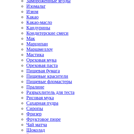
Замороженные ягоды
Изомальт
Изюм
Какао
Какао-масло
Кандурины
Кондитерские смеси
Мак
Марципан
Маршмеллоу
Мастика
Ореховая мука
Ореховая паста
Пищевая бумага
Пищевые красители
Пищевые фломастеры
Пралине
Разрыхлитель для теста
Рисовая мука
Сахарная пудра
Сиропы
Фризер
Фруктовое пюре
Чай матча
Шоколад