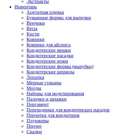
Экстракты
Инвентарь
Ацетатная пленка
Бумажные формы для выпечки
Венчики
Весы
Кисти
Коврики
Коврики для айсинга
Кондитерские мешки
Кондитерские насадки
Кондитерские ножи
Кондитерские формы (вырубки)
Кондитерские шприцы
Лопатки
Мерные стаканы
Молды
Наборы для моделирования
Палочки и шпажки
Пергамент
Переходники для кондитерских насадок
Перчатки для кондитеров
Плунжеры
Прочее
Скалки