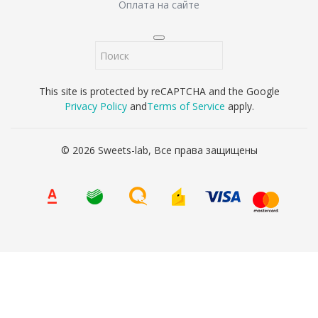
Оплата на сайте
This site is protected by reCAPTCHA and the Google
Privacy Policy
and
Terms of Service
apply.
© 2026 Sweets-lab, Все права защищены
Наш адрес
г. Тула, проспект Ленина, 85к1, место 11, ТЦ Ликерка
Лофт
8 (4872) 71-65-85
8 (967) 431-65-85