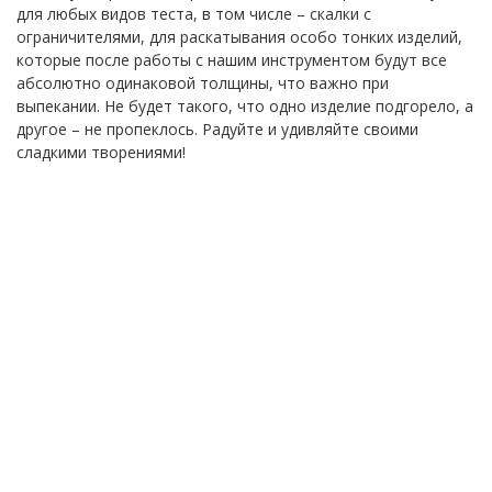
для любых видов теста, в том числе – скалки с
ограничителями, для раскатывания особо тонких изделий,
которые после работы с нашим инструментом будут все
абсолютно одинаковой толщины, что важно при
выпекании. Не будет такого, что одно изделие подгорело, а
другое – не пропеклось. Радуйте и удивляйте своими
сладкими творениями!
ФИО
*
E-Mail
*
Телефон
*
Я согласен(а) на
обработку персональных
данных