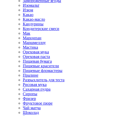
Замороженные ягоды
Изомальт
Изюм
Какао
Какао-масло
Кандурины
Кондитерские смеси
Мак
Марципан
Маршмеллоу
Мастика
Ореховая мука
Ореховая паста
Пищевая бумага
Пищевые красители
Пищевые фломастеры
Пралине
Разрыхлитель для теста
Рисовая мука
Сахарная пудра
Сиропы
Фризер
Фруктовое пюре
Чай матча
Шоколад