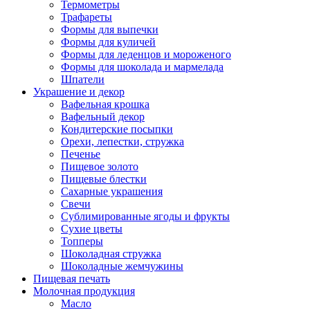
Термометры
Трафареты
Формы для выпечки
Формы для куличей
Формы для леденцов и мороженого
Формы для шоколада и мармелада
Шпатели
Украшение и декор
Вафельная крошка
Вафельный декор
Кондитерские посыпки
Орехи, лепестки, стружка
Печенье
Пищевое золото
Пищевые блестки
Сахарные украшения
Свечи
Сублимированные ягоды и фрукты
Сухие цветы
Топперы
Шоколадная стружка
Шоколадные жемчужины
Пищевая печать
Молочная продукция
Масло