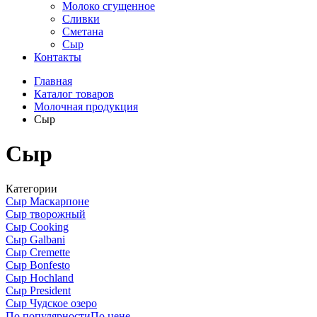
Молоко сгущенное
Сливки
Сметана
Сыр
Контакты
Главная
Каталог товаров
Молочная продукция
Сыр
Сыр
Категории
Сыр Маскарпоне
Сыр творожный
Сыр Cooking
Сыр Galbani
Сыр Cremette
Сыр Bonfesto
Сыр Hochland
Сыр President
Сыр Чудское озеро
По популярности
По цене