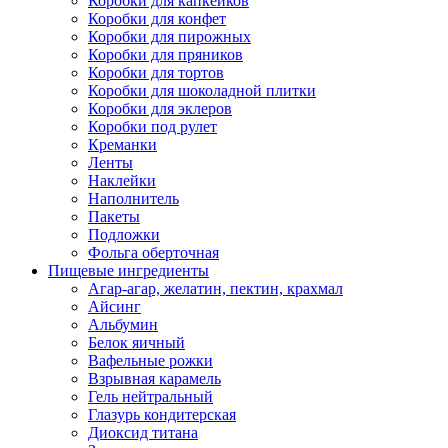
Коробки для капкейков
Коробки для конфет
Коробки для пирожных
Коробки для пряников
Коробки для тортов
Коробки для шоколадной плитки
Коробки для эклеров
Коробки под рулет
Креманки
Ленты
Наклейки
Наполнитель
Пакеты
Подложки
Фольга оберточная
Пищевые ингредиенты
Агар-агар, желатин, пектин, крахмал
Айсинг
Альбумин
Белок яичный
Вафельные рожки
Взрывная карамель
Гель нейтральный
Глазурь кондитерская
Диоксид титана