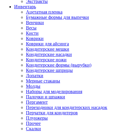
Экстракты
Инвентарь
Ацетатная пленка
Бумажные формы для выпечки
Венчики
Весы
Кисти
Коврики
Коврики для айсинга
Кондитерские мешки
Кондитерские насадки
Кондитерские ножи
Кондитерские формы (вырубки)
Кондитерские шприцы
Лопатки
Мерные стаканы
Молды
Наборы для моделирования
Палочки и шпажки
Пергамент
Переходники для кондитерских насадок
Перчатки для кондитеров
Плунжеры
Прочее
Скалки