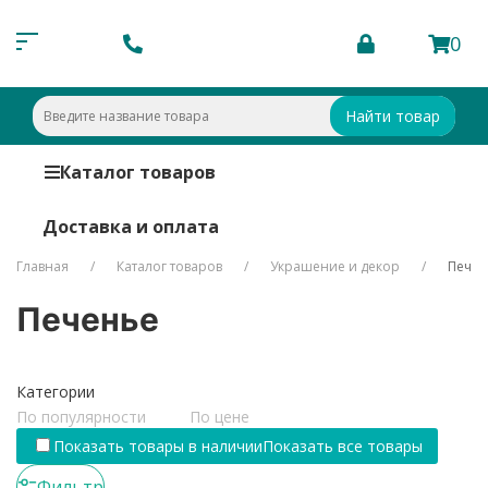
0
Найти товар
Каталог товаров
Доставка и оплата
Главная
Каталог товаров
Украшение и декор
Печен
Печенье
Категории
По популярности
По цене
Показать товары в наличии
Показать все товары
Фильтр