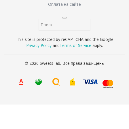
Оплата на сайте
This site is protected by reCAPTCHA and the Google
Privacy Policy
and
Terms of Service
apply.
© 2026 Sweets-lab, Все права защищены
Наш адрес
г. Тула, проспект Ленина, 85к1, место 11, ТЦ Ликерка
Лофт
8 (4872) 71-65-85
8 (967) 431-65-85