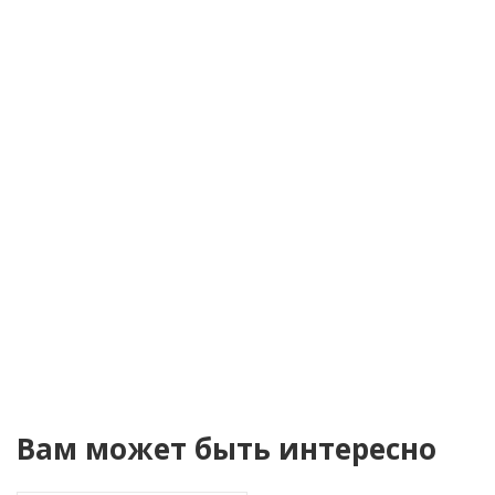
Телефон
*
Я согласен(а) на
обработку персональных
данных
Уведомить о поступлении
Вам может быть интересно