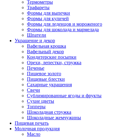
Термометры
Трафареты
Формы для выпечки
Формы для куличей
Формы для леденцов и мороженого
Формы для шоколада и мармелада
Шпатели
Украшение и декор
Вафельная крошка
Вафельный декор
Кондитерские посыпки
Орехи, лепестки, стружка
Печенье
Пищевое золото
Пищевые блестки
Сахарные украшения
Свечи
Сублимированные ягоды и фрукты
Сухие цветы
Топперы
Шоколадная стружка
Шоколадные жемчужины
Пищевая печать
Молочная продукция
Масло