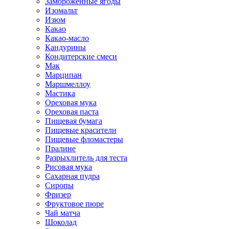
Замороженные ягоды
Изомальт
Изюм
Какао
Какао-масло
Кандурины
Кондитерские смеси
Мак
Марципан
Маршмеллоу
Мастика
Ореховая мука
Ореховая паста
Пищевая бумага
Пищевые красители
Пищевые фломастеры
Пралине
Разрыхлитель для теста
Рисовая мука
Сахарная пудра
Сиропы
Фризер
Фруктовое пюре
Чай матча
Шоколад