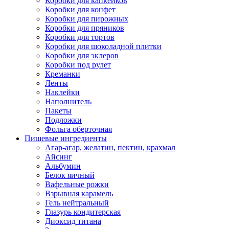
Коробки для капкейков
Коробки для конфет
Коробки для пирожных
Коробки для пряников
Коробки для тортов
Коробки для шоколадной плитки
Коробки для эклеров
Коробки под рулет
Креманки
Ленты
Наклейки
Наполнитель
Пакеты
Подложки
Фольга оберточная
Пищевые ингредиенты
Агар-агар, желатин, пектин, крахмал
Айсинг
Альбумин
Белок яичный
Вафельные рожки
Взрывная карамель
Гель нейтральный
Глазурь кондитерская
Диоксид титана