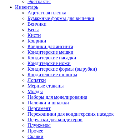
Экстракты
Инвентарь
Ацетатная пленка
Бумажные формы для выпечки
Венчики
Весы
Кисти
Коврики
Коврики для айсинга
Кондитерские мешки
Кондитерские насадки
Кондитерские ножи
Кондитерские формы (вырубки)
Кондитерские шприцы
Лопатки
Мерные стаканы
Молды
Наборы для моделирования
Палочки и шпажки
Пергамент
Переходники для кондитерских насадок
Перчатки для кондитеров
Плунжеры
Прочее
Скалки