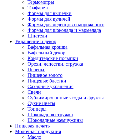
Термометры
Трафареты
Формы для выпечки
Формы для куличей
Формы для леденцов и мороженого
Формы для шоколада и мармелада
Шпатели
Украшение и декор
Вафельная крошка
Вафельный декор
Кондитерские посыпки
Орехи, лепестки, стружка
Печенье
Пищевое золото
Пищевые блестки
Сахарные украшения
Свечи
Сублимированные ягоды и фрукты
Сухие цветы
Топперы
Шоколадная стружка
Шоколадные жемчужины
Пищевая печать
Молочная продукция
Масло