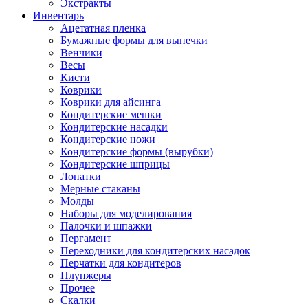
Экстракты
Инвентарь
Ацетатная пленка
Бумажные формы для выпечки
Венчики
Весы
Кисти
Коврики
Коврики для айсинга
Кондитерские мешки
Кондитерские насадки
Кондитерские ножи
Кондитерские формы (вырубки)
Кондитерские шприцы
Лопатки
Мерные стаканы
Молды
Наборы для моделирования
Палочки и шпажки
Пергамент
Переходники для кондитерских насадок
Перчатки для кондитеров
Плунжеры
Прочее
Скалки