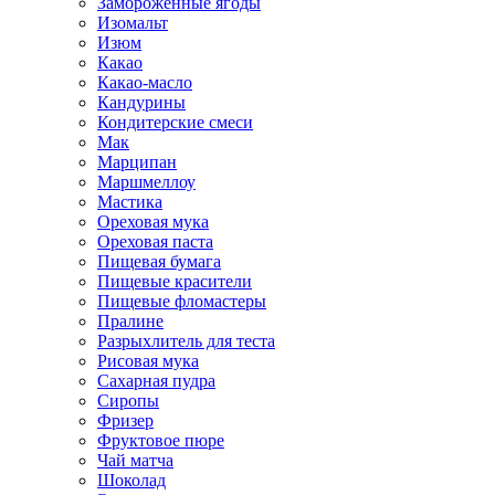
Замороженные ягоды
Изомальт
Изюм
Какао
Какао-масло
Кандурины
Кондитерские смеси
Мак
Марципан
Маршмеллоу
Мастика
Ореховая мука
Ореховая паста
Пищевая бумага
Пищевые красители
Пищевые фломастеры
Пралине
Разрыхлитель для теста
Рисовая мука
Сахарная пудра
Сиропы
Фризер
Фруктовое пюре
Чай матча
Шоколад