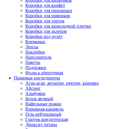
Коробки для капкейков
Коробки для конфет
Коробки для пирожных
Коробки для пряников
Коробки для тортов
Коробки для шоколадной плитки
Коробки для эклеров
Коробки под рулет
Креманки
Ленты
Наклейки
Наполнитель
Пакеты
Подложки
Фольга оберточная
Пищевые ингредиенты
Агар-агар, желатин, пектин, крахмал
Айсинг
Альбумин
Белок яичный
Вафельные рожки
Взрывная карамель
Гель нейтральный
Глазурь кондитерская
Диоксид титана